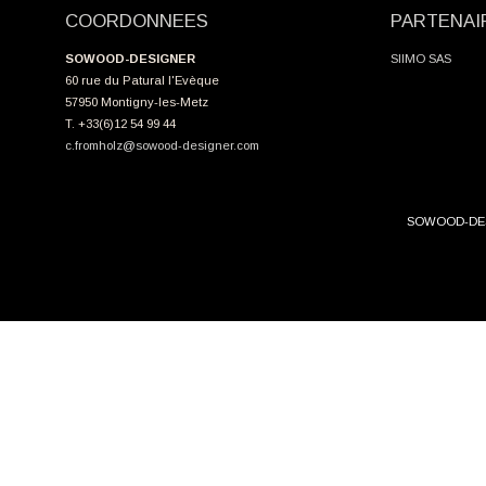
COORDONNEES
PARTENAI
SOWOOD-DESIGNER
SIIMO SAS
60 rue du Patural l'Evèque
57950 Montigny-les-Metz
T. +33(6)12 54 99 44
c.fromholz@sowood-designer.com
SOWOOD-DES