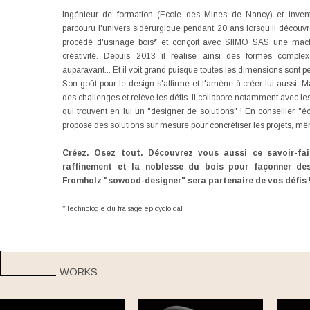
Ingénieur de formation (Ecole des Mines de Nancy) et inven
parcouru l'univers sidérurgique pendant 20 ans lorsqu'il découvr
procédé d'usinage bois* et conçoit avec SIIMO SAS une mach
créativité. Depuis 2013 il réalise ainsi des formes complexe
auparavant... Et il voit grand puisque toutes les dimensions sont p
Son goût pour le design s'affirme et l'amène à créer lui aussi. 
des challenges et relève les défis. Il collabore notamment avec les
qui trouvent en lui un "designer de solutions" ! En conseiller "éc
propose des solutions sur mesure pour concrétiser les projets, m
Créez. Osez tout. Découvrez vous aussi ce savoir-faire
raffinement et la noblesse du bois pour façonner des
Fromholz "sowood-designer" sera partenaire de vos défis 
*Technologie du fraisage epicycloïdal
WORKS