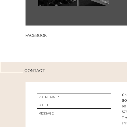
FACEBOOK
CONTACT
Ch
SO
60 
57
T. 
c.